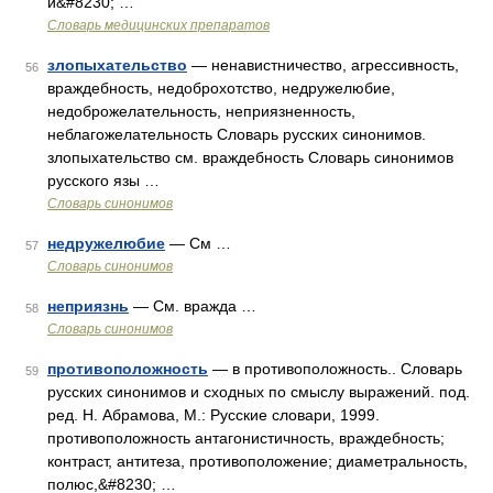
и&#8230; …
Словарь медицинских препаратов
злопыхательство
— ненавистничество, агрессивность,
56
враждебность, недоброхотство, недружелюбие,
недоброжелательность, неприязненность,
неблагожелательность Словарь русских синонимов.
злопыхательство см. враждебность Словарь синонимов
русского язы …
Словарь синонимов
недружелюбие
— См …
57
Словарь синонимов
неприязнь
— См. вражда …
58
Словарь синонимов
противоположность
— в противоположность.. Словарь
59
русских синонимов и сходных по смыслу выражений. под.
ред. Н. Абрамова, М.: Русские словари, 1999.
противоположность антагонистичность, враждебность;
контраст, антитеза, противоположение; диаметральность,
полюс,&#8230; …