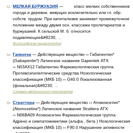
МЕЛКАЯ БУРЖУАЗИЯ
— класс мелких собственников
53
города и деревни, живущих исключительно или гл. обр.
собств. трудом. При капитализме занимает промежуточное
положение между двумя осн. классами пролетариатом и
буржуазией. К сельской М. б. относится
подавляющее&#8230; …
Философская энциклопедия
Гапентек
— Действующее вещество ›› Габапентин*
54
(Gabapentin*) Латинское название Gapentek АТХ:
›› N03AX12 Габапентин Фармакологическая группа:
Противоэпилептические средства Нозологическая
классификация (МКБ 10) ›› G40.0 Локализованная
(фокальная)&#8230; …
Словарь медицинских препаратов
Страттера
— Действующее вещество ›› Атомоксетин*
55
(Atomoxetine*) Латинское название Strattera АТХ:
›› N06BA09 Атомоксетин Фармакологическая группа:
Адрено и симпатомиметики (альфа , бета ) Нозологическая
классификация (МКБ 10) ›› F90.0 Нарушение активности