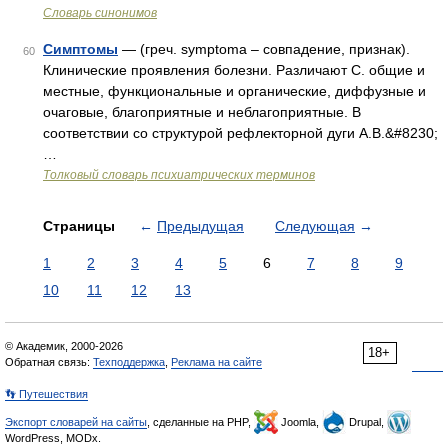
Словарь синонимов
Симптомы
— (греч. symptoma – совпадение, признак).
60
Клинические проявления болезни. Различают С. общие и
местные, функциональные и органические, диффузные и
очаговые, благоприятные и неблагоприятные. В
соответствии со структурой рефлекторной дуги А.В.&#8230;
…
Толковый словарь психиатрических терминов
Страницы
←
Предыдущая
Следующая
→
1
2
3
4
5
6
7
8
9
10
11
12
13
© Академик, 2000-2026
18+
Обратная связь:
Техподдержка
,
Реклама на сайте
👣 Путешествия
Экспорт словарей на сайты
, сделанные на PHP,
Joomla,
Drupal,
WordPress, MODx.