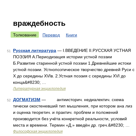
враждебность
Толкование
Перевод
Книги
Русская литература
— I.ВВЕДЕНИЕ II.РУССКАЯ УСТНАЯ
51
ПОЭЗИЯ А.Периодизация истории устной поэзии
Б.Развитие старинной устной поэзии 1.Древнейшие истоки
устной поэзии. Устнопоэтическое творчество древней Руси с
X до середины XVIв. 2.Устная поэзия с середины XVI до
конца&#8230; …
Литературная энциклопедия
ДОГМАТИЗМ
— антиисторич. недиалектич. схема
52
тически окостеневший тип мышления, при котором ана лиз
и оценка теоретич. и практич. проблем и положений
производится без учёта конкретной реальности, условий
места и времени. Термин «Д.» введён др. греч.&#8230; …
Философская энциклопедия